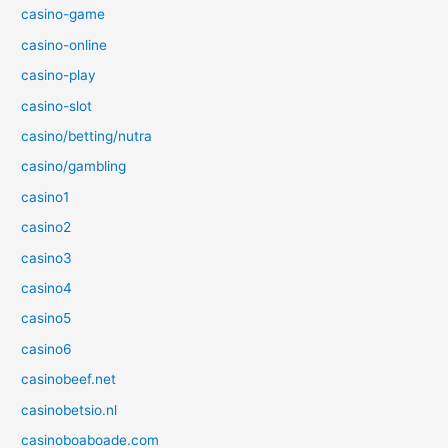
casino-game
casino-online
casino-play
casino-slot
casino/betting/nutra
casino/gambling
casino1
casino2
casino3
casino4
casino5
casino6
casinobeef.net
casinobetsio.nl
casinoboaboade.com