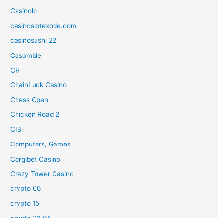
Casinolo
casinoslotexode.com
casinosushi 22
Casombie
CH
ChainLuck Casino
Chess Open
Chicken Road 2
CIB
Computers, Games
Corgibet Casino
Crazy Tower Сasino
crypto 06
crypto 15