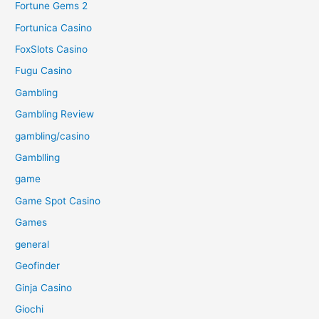
Fortune Gems 2
Fortunica Casino
FoxSlots Casino
Fugu Casino
Gambling
Gambling Review
gambling/casino
Gamblling
game
Game Spot Casino
Games
general
Geofinder
Ginja Casino
Giochi