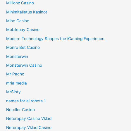
Millionz Casino
Minimitalletus Kasinot
Mino Casino
Mobilepay Casino
Modern Technology Shapes the iGaming Experience
Monro Bet Casino
Monsterwin
Monsterwin Casino
Mr Pacho
mria media
MrSloty
names for ai robots 1
Neteller Casino
Neterapay Casino Vklad
Neterapay Vklad Casino