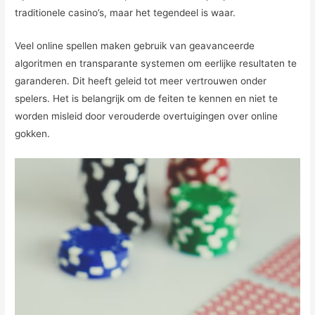
traditionele casino’s, maar het tegendeel is waar.
Veel online spellen maken gebruik van geavanceerde
algoritmen en transparante systemen om eerlijke resultaten te
garanderen. Dit heeft geleid tot meer vertrouwen onder
spelers. Het is belangrijk om de feiten te kennen en niet te
worden misleid door verouderde overtuigingen over online
gokken.