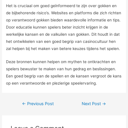
Het is cruciaal om goed geïnformeerd te zijn over gokken en
de bijbehorende risico’s. Websites en platforms die zich richten
op verantwoord gokken bieden waardevolle informatie en tips.
Door educatie kunnen spelers beter inzicht krijgen in de
werkelijke kansen en de valkuilen van gokken. Dit houdt in dat
het ontwikkelen van een goed begrip van casinocultuur hen
zal helpen bij het maken van betere keuzes tijdens het spelen.
Deze bronnen kunnen helpen om mythen te ontkrachten en
spelers bewuster te maken van hun gedrag en beslissingen.
Een goed begrip van de spellen en de kansen vergroot de kans
op een verantwoorde en plezierige speelervaring.
←
Previous Post
Next Post
→