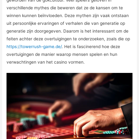
verschillende mythes die beweren dat ze de kansen om te
winnen kunnen beïnvloeden. Deze mythen zijn vaak ontstaan
uit persoonlijke ervaringen of verhalen die van generatie op
generatie zijn doorgegeven. Daarom is het interessant om de
feiten achter deze overtuigingen te onderzoeken, zoals die op
https://towerrush-game.de/
. Het is fascinerend hoe deze
overtuigingen de manier waarop mensen spelen en hun
verwachtingen van het casino vormen.