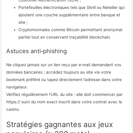
Portefeuilles électroniques tels que Skrill ou Neteller qui
ajoutent une couche supplémentaire entre banque et
site ;
Cryptomonnaies comme Bitcoin permettant anonymat
partiel tout en conservant traçabilité blockchain.
Astuces anti‑phishing
Ne cliquez jamais sur un lien reçu par e‑mail demandant vos
données bancaires ; accédez toujours au site via votre
bookmark préféré ou tapez directement l’adresse dans votre
navigateur.
Vérifiez régulièrement l’URL du site : elle doit commencer par
https://
suivi du nom exact inscrit dans votre contrat avec le
casino.
Stratégies gagnantes aux jeux