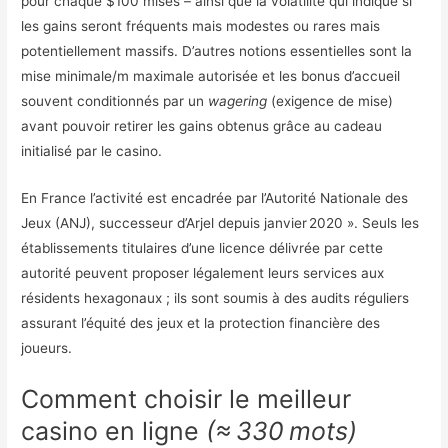
pour chaque $100 misés – ainsi que la volatilité qui indique si
les gains seront fréquents mais modestes ou rares mais
potentiellement massifs. D’autres notions essentielles sont la
mise minimale/m maximale autorisée et les bonus d’accueil
souvent conditionnés par un
wagering
(exigence de mise)
avant pouvoir retirer les gains obtenus grâce au cadeau
initialisé par le casino.
En France l’activité est encadrée par l’Autorité Nationale des
Jeux (ANJ), successeur d’Arjel depuis janvier 2020 ». Seuls les
établissements titulaires d’une licence délivrée par cette
autorité peuvent proposer légalement leurs services aux
résidents hexagonaux ; ils sont soumis à des audits réguliers
assurant l’équité des jeux et la protection financière des
joueurs.
Comment choisir le meilleur
casino en ligne
(≈ 330 mots)