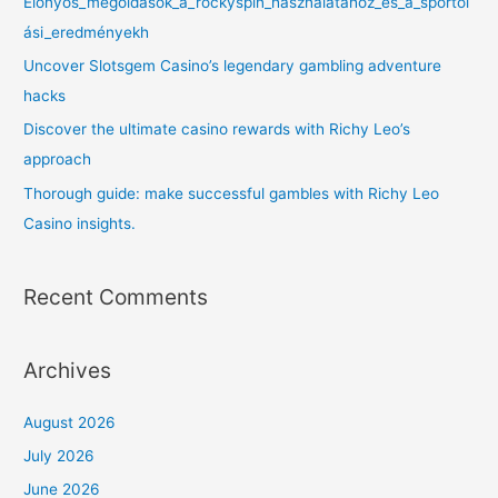
Előnyös_megoldások_a_rockyspin_használatához_és_a_sportol
ási_eredményekh
Uncover Slotsgem Casino’s legendary gambling adventure
hacks
Discover the ultimate casino rewards with Richy Leo’s
approach
Thorough guide: make successful gambles with Richy Leo
Casino insights.
Recent Comments
Archives
August 2026
July 2026
June 2026