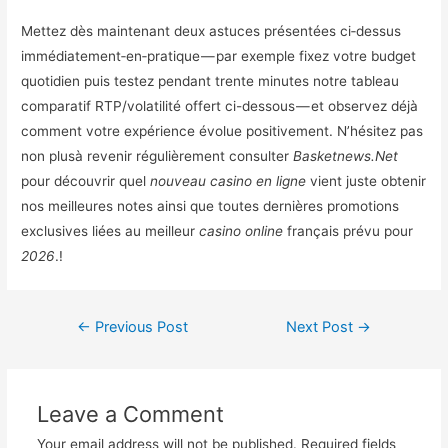
Mettez dès maintenant deux astuces présentées ci‑dessus
immédiatement‐en‐pratique — par exemple fixez votre budget
quotidien puis testez pendant trente minutes notre tableau
comparatif RTP/volatilité offert ci-dessous — et observez déjà
comment votre expérience évolue positivement.​ N’hésitez pas
non plusà revenir régulièrement consulter
Basketnews.Net
pour découvrir quel
nouveau casino en ligne
vient juste obtenir
nos meilleures notes ainsi que toutes dernières promotions
exclusives liées au meilleur
casino online
français prévu pour
2026
.!
←
Previous Post
Next Post
→
Leave a Comment
Your email address will not be published.
Required fields