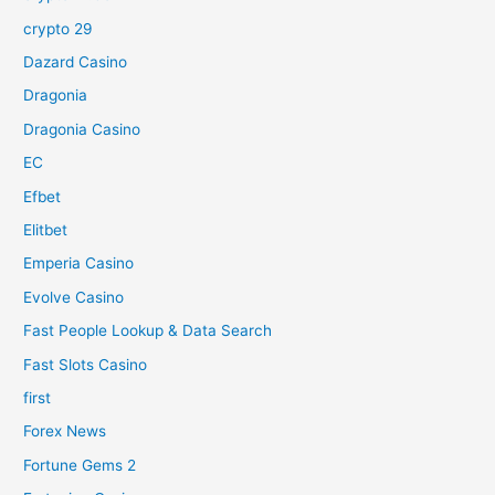
crypto 29
Dazard Casino
Dragonia
Dragonia Casino
EC
Efbet
Elitbet
Emperia Casino
Evolve Casino
Fast People Lookup & Data Search
Fast Slots Casino
first
Forex News
Fortune Gems 2