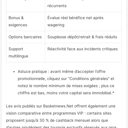
récurrents
Bonus &
Évalue réel bénéfice net après
exigences
wagering
Options bancaires
Souplesse dépôt/retrait & frais réduits
Support
Réactivité face aux incidents critiques
multilingue
Astuce pratique : avant même d’accepter l’offre
promotionnelle, cliquez sur “Conditions générales” et
notez le nombre minimum de mises exigées ; plus ce
chiffre est bas, moins votre capital sera immobilisé.*
Les avis publiés sur Basketnews.Net offrent également une
vision comparative entre programmes VIP : certains sites
proposent jusqu’à 30 % de cashback mensuel alors que
d’autres privilégient des tournois exclusifs réservés aux gros