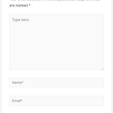
are marked
*