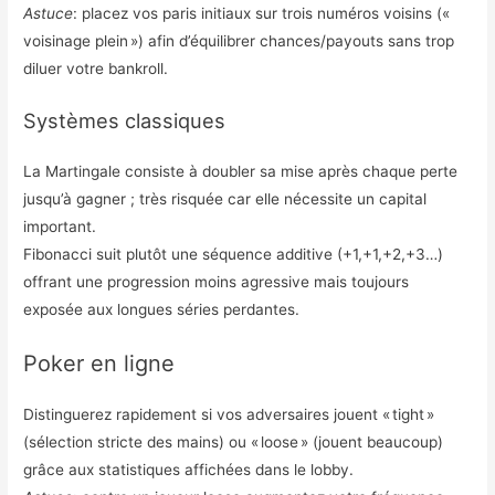
Astuce
: placez vos paris initiaux sur trois numéros voisins («
voisinage plein ») afin d’équilibrer chances/payouts sans trop
diluer votre bankroll.
Systèmes classiques
La Martingale consiste à doubler sa mise après chaque perte
jusqu’à gagner ; très risquée car elle nécessite un capital
important.
Fibonacci suit plutôt une séquence additive (+1,+1,+2,+3…)
offrant une progression moins agressive mais toujours
exposée aux longues séries perdantes.
Poker en ligne
Distinguerez rapidement si vos adversaires jouent « tight »
(sélection stricte des mains) ou « loose » (jouent beaucoup)
grâce aux statistiques affichées dans le lobby.