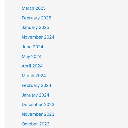
March 2025
February 2025
January 2025
November 2024
June 2024
May 2024
April 2024
March 2024
February 2024
January 2024
December 2023
November 2023
October 2023