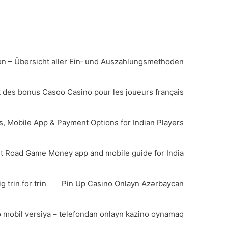
n – Übersicht aller Ein‑ und Auszahlungsmethoden
 des bonus Casoo Casino pour les joueurs français
 Mobile App & Payment Options for Indian Players
et Road Game Money app and mobile guide for India
 trin for trin
Pin Up Casino Onlayn Azərbaycan
 mobil versiya – telefondan onlayn kazino oynamaq