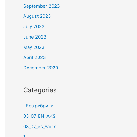
September 2023
August 2023
July 2023
June 2023
May 2023
April 2023
December 2020
Categories
! Без рубрики
03_07_EN_AKS
08_07_es_work
1