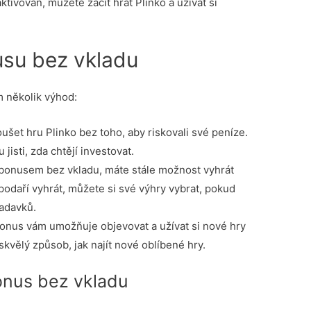
tivován, můžete začít hrát Plinko a užívat si
su bez vkladu
m několik výhod:
šet hru Plinko bez toho, aby riskovali své peníze.
u jisti, zda chtějí investovat.
 bonusem bez vkladu, máte stále možnost vyhrát
odaří vyhrát, můžete si své výhry vybrat, pokud
adavků.
onus vám umožňuje objevovat a užívat si nové hry
skvělý způsob, jak najít nové oblíbené hry.
onus bez vkladu