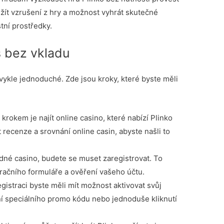
užít vzrušení z hry a možnost vyhrát skutečné
stní prostředky.
s bez vkladu
vykle jednoduché. Zde jsou kroky, které byste měli
krokem je najít online casino, které nabízí Plinko
recenze a srovnání online casin, abyste našli to
dné casino, budete se muset zaregistrovat. To
tračního formuláře a ověření vašeho účtu.
istraci byste měli mít možnost aktivovat svůj
í speciálního promo kódu nebo jednoduše kliknutí