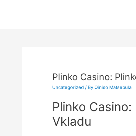
Plinko Casino: Pli
Uncategorized
/ By
Qiniso Matsebula
Plinko Casino:
Vkladu