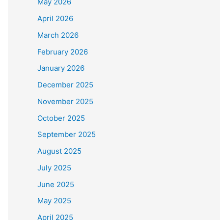
May 2026
April 2026
March 2026
February 2026
January 2026
December 2025
November 2025
October 2025
September 2025
August 2025
July 2025
June 2025
May 2025
April 2025