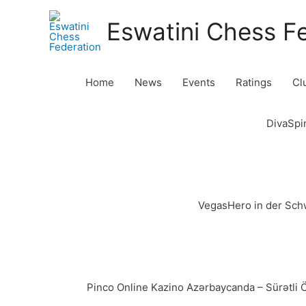
Eswatini Chess F
Home
News
Events
Ratings
Cl
DivaSpin
VegasHero in der Schw
Pinco Online Kazino Azərbaycanda – Sürətli 