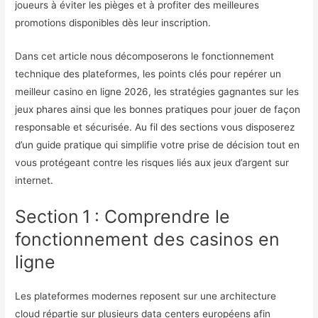
joueurs à éviter les pièges et à profiter des meilleures
promotions disponibles dès leur inscription.
Dans cet article nous décomposerons le fonctionnement
technique des plateformes, les points clés pour repérer un
meilleur casino en ligne 2026, les stratégies gagnantes sur les
jeux phares ainsi que les bonnes pratiques pour jouer de façon
responsable et sécurisée. Au fil des sections vous disposerez
d’un guide pratique qui simplifie votre prise de décision tout en
vous protégeant contre les risques liés aux jeux d’argent sur
internet.
Section 1 : Comprendre le
fonctionnement des casinos en
ligne
Les plateformes modernes reposent sur une architecture
cloud répartie sur plusieurs data centers européens afin