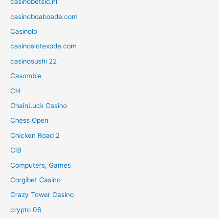
casinobetsio.nl
casinoboaboade.com
Casinolo
casinoslotexode.com
casinosushi 22
Casombie
CH
ChainLuck Casino
Chess Open
Chicken Road 2
CIB
Computers, Games
Corgibet Casino
Crazy Tower Сasino
crypto 06