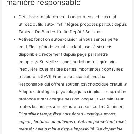
manière responsable
Définissez préalablement budget mensuel maximal ­–
utilisez outils auto‑limit intégrés proposés partout depuis
Tableau De Bord → Limite Dépôt / Session .
Activez fonction auto­exclusion si vous sentez perte
contrôle ­– période variable allant jusqu’à six mois
disponible directement depuis page paramètre
compte.
\n
Surveillez signes addiction tels qu’envie
irrégulière jouer malgré pertes importantes ; consultez
ressources SAVS France ou associations Jeu
Responsable qui offrent soutien psychologique gratuit.
\n
Adoptez stratégies psychologiques simples ­– respiration
profonde avant chaque session longue , fixer minuteur
toutes les heures afin prendre pause courte >5 min .\n
Diversifiez temps libre hors écran ‑ pratique sports
légers , lectures ou activités créatives permettant reset
mental.; cela diminue risque impulsivité liée dopamine