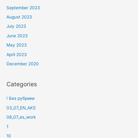
September 2023
August 2023
July 2023
June 2023
May 2023
April 2023
December 2020
Categories
! Без рубрики
03_07_EN_AKS
08_07_es_work
1
10