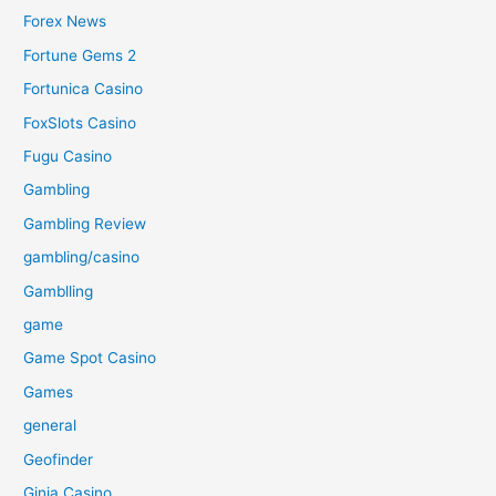
Forex News
Fortune Gems 2
Fortunica Casino
FoxSlots Casino
Fugu Casino
Gambling
Gambling Review
gambling/casino
Gamblling
game
Game Spot Casino
Games
general
Geofinder
Ginja Casino