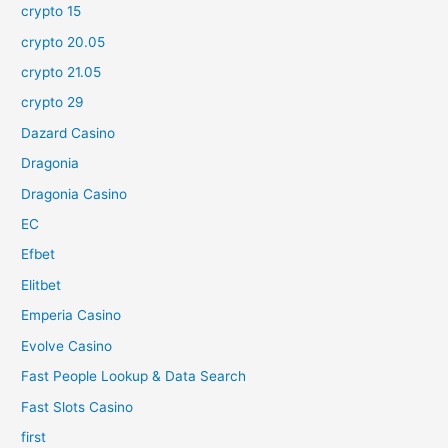
crypto 15
crypto 20.05
crypto 21.05
crypto 29
Dazard Casino
Dragonia
Dragonia Casino
EC
Efbet
Elitbet
Emperia Casino
Evolve Casino
Fast People Lookup & Data Search
Fast Slots Casino
first