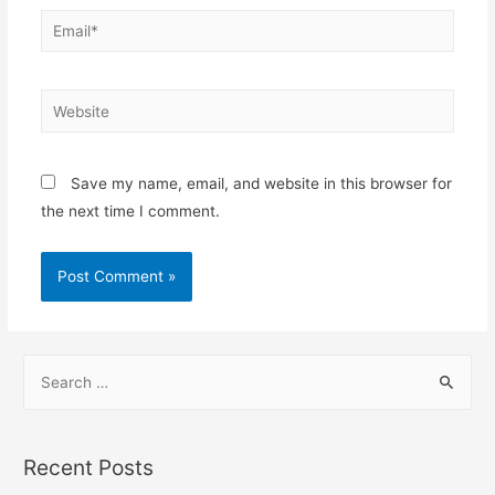
Save my name, email, and website in this browser for
the next time I comment.
Recent Posts