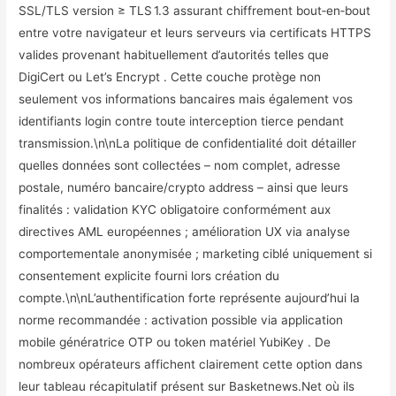
SSL/TLS version ≥ TLS 1.​3 assurant chiffrement bout‑en‑bout
entre votre navigateur et leurs serveurs via certificats HTTPS
valides provenant habituellement d’autorités telles que
DigiCert ou Let’s Encrypt . Cette couche protège non
seulement vos informations bancaires mais également vos
identifiants login contre toute interception tierce pendant
transmission.\n\nLa politique de confidentialité doit détailler
quelles données sont collectées – nom complet, adresse
postale, numéro bancaire/crypto address – ainsi que leurs
finalités : validation KYC obligatoire conformément aux
directives AML européennes ; amélioration UX via analyse
comportementale anonymisée ; marketing ciblé uniquement si
consentement explicite fourni lors création du
compte.\n\nL’authentification forte représente aujourd’hui la
norme recommandée : activation possible via application
mobile génératrice OTP ou token matériel YubiKey . De
nombreux opérateurs affichent clairement cette option dans
leur tableau récapitulatif présent sur Basketnews.Net où ils