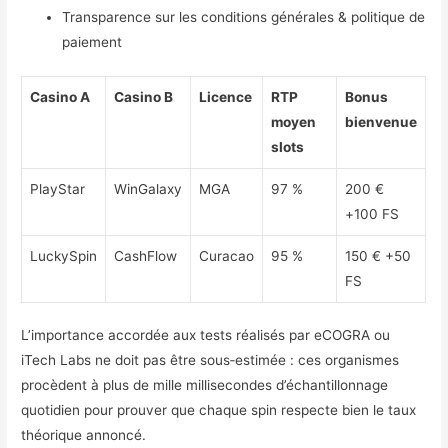
Transparence sur les conditions générales & politique de
paiement
Casino A
Casino B
Licence
RTP
Bonus
moyen
bienvenue
slots
PlayStar
WinGalaxy
MGA
97 %
200 €
+100 FS
LuckySpin
CashFlow
Curacao
95 %
150 € +50
FS
L’importance accordée aux tests réalisés par eCOGRA ou
iTech Labs ne doit pas être sous‑estimée : ces organismes
procèdent à plus de mille millisecondes d’échantillonnage
quotidien pour prouver que chaque spin respecte bien le taux
théorique annoncé.