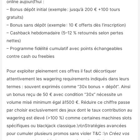
online aujourd’hui :
– Bonus dépôt initial (exemple : jusqu’à 200 € +100 tours
gratuits)
– Bonus sans dépôt (exemple : 10 € offerts dès l’inscription)
– Cashback hebdomadaire (5–12 % retournés selon pertes
nettes)
– Programme fidélité cumulatif avec points échangeables
contre cash ou freebies
Pour exploiter pleinement ces offres il faut décortiquer
attentivement les wagering requirements indiqués dans leurs
termes : souvent exprimés comme “30x bonus + dépôt”. Ainsi
un bonus reçu de 50 € avec condition “30x” nécessite un
volume misé minimum égal à​1500 €. Réduire ce chiffre passe
par choisir exclusivement des jeux dont le taux contribution au
wagering est élevé (>100 %) comme certaines machines slots
spécifiques ou blackjack classique.\n\nStratégies avancées
pour cumuler plusieurs promos sans violer T&C :\n
Créez vos