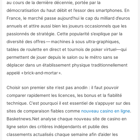
au cours de la dernière décennie, portée par la
démocratisation du haut débit et l’essor des smartphones. En
France, le marché passe aujourd’hui le cap du milliard d’euros
annuels et attire aussi bien les joueurs occasionnels que les
passionnés de stratégie. Cette popularité s’explique par la
diversité des offres — machines à sous ultra‑graphiques,
tables de roulette en direct et tournois de poker virtuel—qui
permettent de jouer depuis le salon ou le métro sans se
déplacer dans un établissement physique traditionnellement
appelé « brick‑and‑mortar ».
Choisir son premier site n’est pas anodin : il faut pouvoir
comparer rapidement les licences, les bonus et la fiabilité
technique. C’est pourquoi il est essentiel de s’appuyer sur des
sites de comparaison fiables comme
nouveau casino en ligne
.
Basketnews.Net analyse chaque nouveau site de casino en
ligne selon des critères indépendants et publie des
classements actualisés chaque semaine afin d’aider les