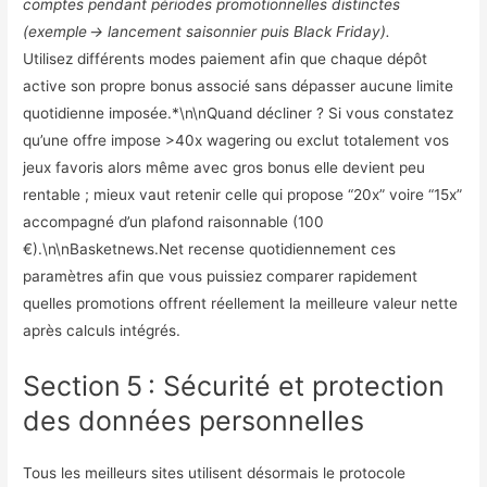
comptes pendant périodes promotionnelles distinctes
(exemple → lancement saisonnier puis Black Friday).
Utilisez différents modes paiement afin que chaque dépôt
active son propre bonus associé sans dépasser aucune limite
quotidienne imposée.*\n\nQuand décliner ? Si vous constatez
qu’une offre impose >40x wagering ou exclut totalement vos
jeux favoris alors même avec gros bonus elle devient peu
rentable ; mieux vaut retenir celle qui propose “20x” voire “15x”
accompagné d’un plafond raisonnable (
100
€).\n\nBasketnews.Net recense quotidiennement ces
paramètres afin que vous puissiez comparer rapidement
quelles promotions offrent réellement la meilleure valeur nette
après calculs intégrés.
Section 5 : Sécurité et protection
des données personnelles
Tous les meilleurs sites utilisent désormais le protocole