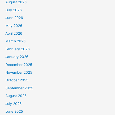
August 2026
July 2026
June 2026
May 2026
April 2026
March 2026
February 2026
January 2026
December 2025
November 2025
October 2025
September 2025
August 2025
July 2025
June 2025