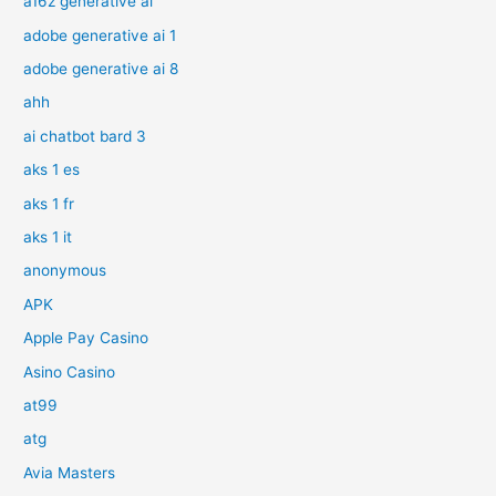
a16z generative ai
adobe generative ai 1
adobe generative ai 8
ahh
ai chatbot bard 3
aks 1 es
aks 1 fr
aks 1 it
anonymous
APK
Apple Pay Casino
Asino Casino
at99
atg
Avia Masters