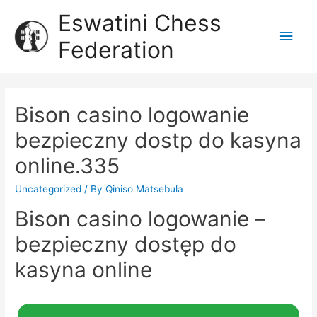
Eswatini Chess
Federation
Bison casino logowanie
bezpieczny dostp do kasyna
online.335
Uncategorized
/ By
Qiniso Matsebula
Bison casino logowanie –
bezpieczny dostęp do
kasyna online