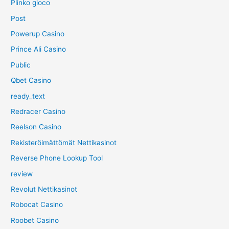
Plinko gioco
Post
Powerup Casino
Prince Ali Casino
Public
Qbet Casino
ready_text
Redracer Casino
Reelson Casino
Rekisteröimättömät Nettikasinot
Reverse Phone Lookup Tool
review
Revolut Nettikasinot
Robocat Casino
Roobet Casino