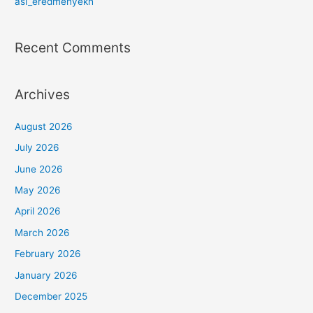
ási_eredményekh
Recent Comments
Archives
August 2026
July 2026
June 2026
May 2026
April 2026
March 2026
February 2026
January 2026
December 2025