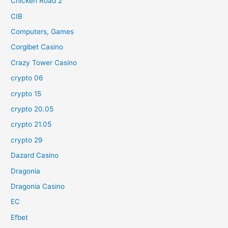
Chicken Road 2
CIB
Computers, Games
Corgibet Casino
Crazy Tower Сasino
crypto 06
crypto 15
crypto 20.05
crypto 21.05
crypto 29
Dazard Casino
Dragonia
Dragonia Casino
EC
Efbet