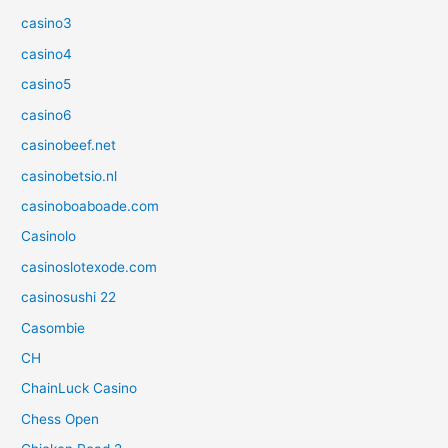
casino3
casino4
casino5
casino6
casinobeef.net
casinobetsio.nl
casinoboaboade.com
Casinolo
casinoslotexode.com
casinosushi 22
Casombie
CH
ChainLuck Casino
Chess Open