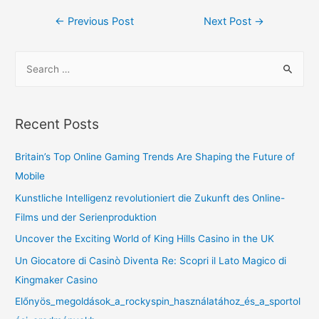
←
Previous Post
Next Post
→
Recent Posts
Britain’s Top Online Gaming Trends Are Shaping the Future of
Mobile
Kunstliche Intelligenz revolutioniert die Zukunft des Online-
Films und der Serienproduktion
Uncover the Exciting World of King Hills Casino in the UK
Un Giocatore di Casinò Diventa Re: Scopri il Lato Magico di
Kingmaker Casino
Előnyös_megoldások_a_rockyspin_használatához_és_a_sportol