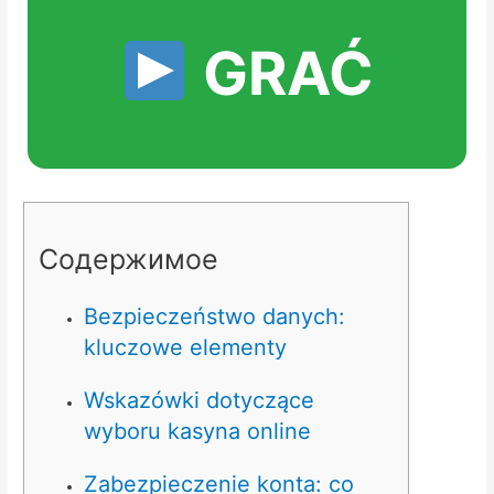
GRAĆ
Содержимое
Bezpieczeństwo danych:
kluczowe elementy
Wskazówki dotyczące
wyboru kasyna online
Zabezpieczenie konta: co