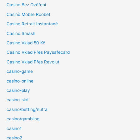
Casino Bez Ověření
Casinò Mobile Roobet
Casino Retrait Instantané
Casino Smash
Casino Vklad 50 Kč
Casino Vklad Přes Paysafecard
Casino Vklad Přes Revolut
casino-game
casino-online
casino-play
casino-slot
casino/betting/nutra
casino/gambling
casino1
casino2