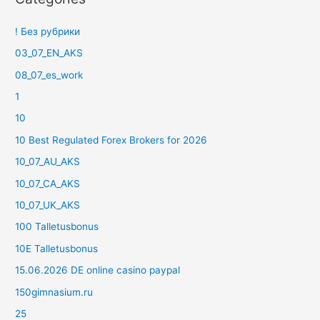
! Без рубрики
03_07_EN_AKS
08_07_es_work
1
10
10 Best Regulated Forex Brokers for 2026
10_07_AU_AKS
10_07_CA_AKS
10_07_UK_AKS
100 Talletusbonus
10E Talletusbonus
15.06.2026 DE online casino paypal
150gimnasium.ru
25