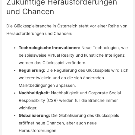
Zukünftige Herausforderungen
und Chancen
Die Glücksspielbranche in Österreich steht vor einer Reihe von
Herausforderungen und Chancen:
Technologische Innovationen:
Neue Technologien, wie
beispielsweise Virtual Reality und künstliche Intelligenz,
werden das Glücksspiel verändern.
Regulierung:
Die Regulierung des Glücksspiels wird sich
weiterentwickeln und an die sich ändernden
Marktbedingungen anpassen.
Nachhaltigkeit:
Nachhaltigkeit und Corporate Social
Responsibility (CSR) werden für die Branche immer
wichtiger.
Globalisierung:
Die Globalisierung des Glücksspiels
eröffnet neue Chancen, aber auch neue
Herausforderungen.