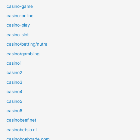
casino-game
casino-online
casino-play
casino-slot
casino/betting/nutra
casino/gambling
casino1
casino2
casino3
casino4
casino5
casino6
casinobeef.net
casinobetsio.nl
casinoboaboade.com