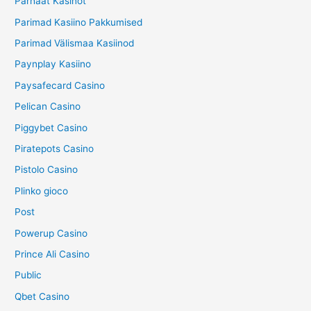
Parhaat Kasinot
Parimad Kasiino Pakkumised
Parimad Välismaa Kasiinod
Paynplay Kasiino
Paysafecard Casino
Pelican Casino
Piggybet Casino
Piratepots Casino
Pistolo Casino
Plinko gioco
Post
Powerup Casino
Prince Ali Casino
Public
Qbet Casino