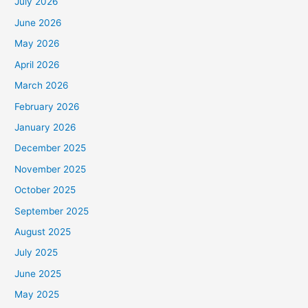
July 2026
June 2026
May 2026
April 2026
March 2026
February 2026
January 2026
December 2025
November 2025
October 2025
September 2025
August 2025
July 2025
June 2025
May 2025