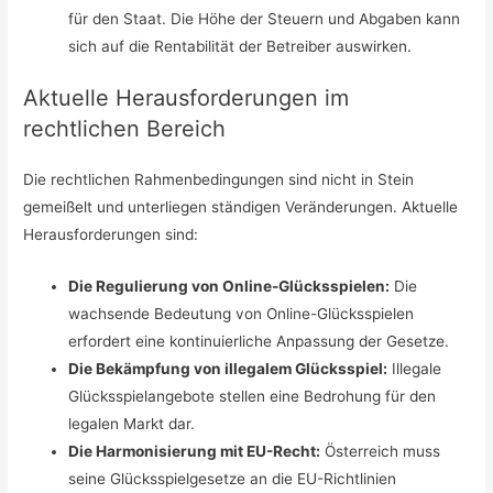
für den Staat. Die Höhe der Steuern und Abgaben kann
sich auf die Rentabilität der Betreiber auswirken.
Aktuelle Herausforderungen im
rechtlichen Bereich
Die rechtlichen Rahmenbedingungen sind nicht in Stein
gemeißelt und unterliegen ständigen Veränderungen. Aktuelle
Herausforderungen sind:
Die Regulierung von Online-Glücksspielen:
Die
wachsende Bedeutung von Online-Glücksspielen
erfordert eine kontinuierliche Anpassung der Gesetze.
Die Bekämpfung von illegalem Glücksspiel:
Illegale
Glücksspielangebote stellen eine Bedrohung für den
legalen Markt dar.
Die Harmonisierung mit EU-Recht:
Österreich muss
seine Glücksspielgesetze an die EU-Richtlinien