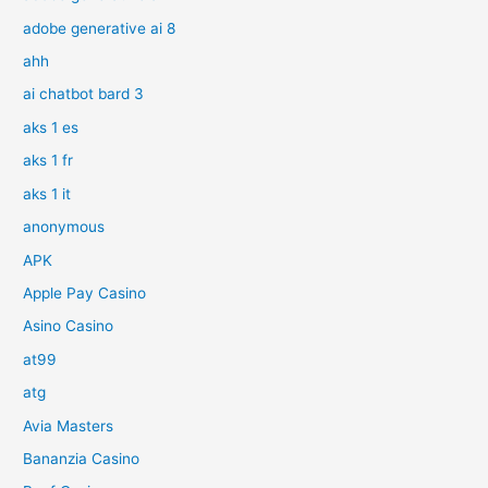
adobe generative ai 8
ahh
ai chatbot bard 3
aks 1 es
aks 1 fr
aks 1 it
anonymous
APK
Apple Pay Casino
Asino Casino
at99
atg
Avia Masters
Bananzia Casino