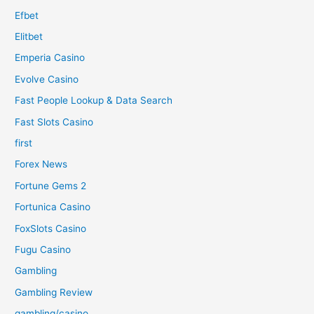
Efbet
Elitbet
Emperia Casino
Evolve Casino
Fast People Lookup & Data Search
Fast Slots Casino
first
Forex News
Fortune Gems 2
Fortunica Casino
FoxSlots Casino
Fugu Casino
Gambling
Gambling Review
gambling/casino