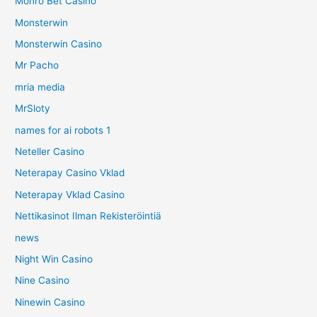
Monro Bet Casino
Monsterwin
Monsterwin Casino
Mr Pacho
mria media
MrSloty
names for ai robots 1
Neteller Casino
Neterapay Casino Vklad
Neterapay Vklad Casino
Nettikasinot Ilman Rekisteröintiä
news
Night Win Casino
Nine Casino
Ninewin Casino