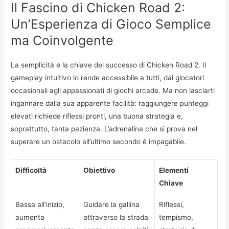
Il Fascino di Chicken Road 2:
Un’Esperienza di Gioco Semplice
ma Coinvolgente
La semplicità è la chiave del successo di Chicken Road 2. Il
gameplay intuitivo lo rende accessibile a tutti, dai giocatori
occasionali agli appassionati di giochi arcade. Ma non lasciarti
ingannare dalla sua apparente facilità: raggiungere punteggi
elevati richiede riflessi pronti, una buona strategia e,
soprattutto, tanta pazienza. L’adrenalina che si prova nel
superare un ostacolo all’ultimo secondo è impagabile.
Difficoltà
Obiettivo
Elementi
Chiave
Bassa all’inizio,
Guidare la gallina
Riflessi,
aumenta
attraverso la strada
tempismo,