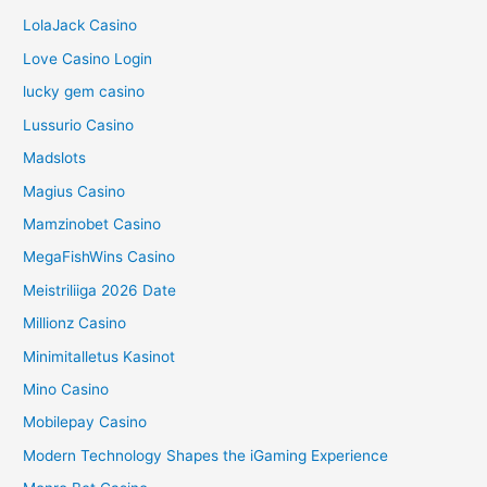
LolaJack Casino
Love Casino Login
lucky gem casino
Lussurio Casino
Madslots
Magius Casino
Mamzinobet Casino
MegaFishWins Casino
Meistriliiga 2026 Date
Millionz Casino
Minimitalletus Kasinot
Mino Casino
Mobilepay Casino
Modern Technology Shapes the iGaming Experience