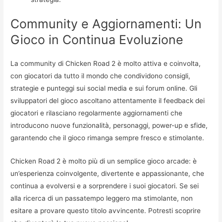
Community e Aggiornamenti: Un
Gioco in Continua Evoluzione
La community di Chicken Road 2 è molto attiva e coinvolta,
con giocatori da tutto il mondo che condividono consigli,
strategie e punteggi sui social media e sui forum online. Gli
sviluppatori del gioco ascoltano attentamente il feedback dei
giocatori e rilasciano regolarmente aggiornamenti che
introducono nuove funzionalità, personaggi, power-up e sfide,
garantendo che il gioco rimanga sempre fresco e stimolante.
Chicken Road 2 è molto più di un semplice gioco arcade: è
un’esperienza coinvolgente, divertente e appassionante, che
continua a evolversi e a sorprendere i suoi giocatori. Se sei
alla ricerca di un passatempo leggero ma stimolante, non
esitare a provare questo titolo avvincente. Potresti scoprire