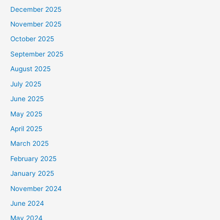
December 2025
November 2025
October 2025
September 2025
August 2025
July 2025
June 2025
May 2025
April 2025
March 2025
February 2025
January 2025
November 2024
June 2024
May 2024