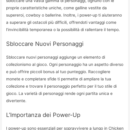
sbloccare una vasta gamma di personaggi, ognuno con le
proprie caratteristiche uniche, come galline vestite da
supereroi, cowboy o ballerine. Inoltre, i power-up ti aiuteranno
a superare gli ostacoli più difficili, offrendoti vantaggi come
l’invincibilità temporanea o la possibilità di rallentare il tempo.
Sbloccare Nuovi Personaggi
Sbloccare nuovi personaggi aggiunge un elemento di
collezionismo al gioco. Ogni personaggio ha un aspetto diverso
e può offrire piccoli bonus al tuo punteggio. Raccogliere
monete e completare sfide ti permette di ampliare la tua
collezione e trovare il personaggio perfetto per il tuo stile di
gioco. La varietà di personaggi rende ogni partita unica e
divertente.
L’Importanza dei Power-Up
I power-up sono essenziali per sopravvivere a lungo in Chicken