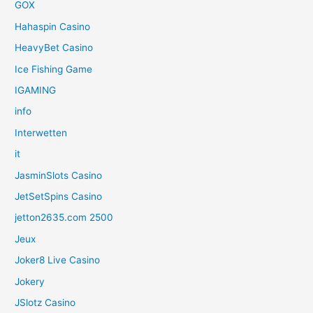
GOX
Hahaspin Casino
HeavyBet Casino
Ice Fishing Game
IGAMING
info
Interwetten
it
JasminSlots Casino
JetSetSpins Casino
jetton2635.com 2500
Jeux
Joker8 Live Casino
Jokery
JSlotz Casino