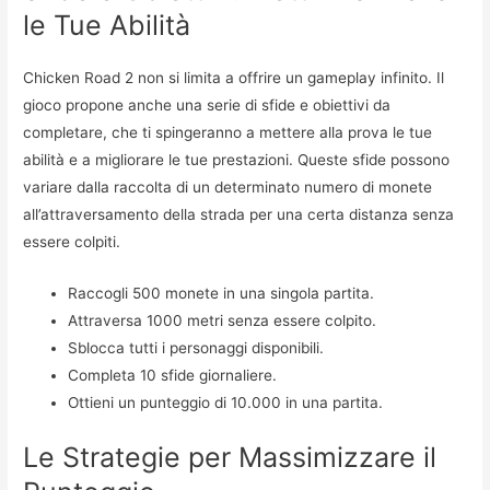
le Tue Abilità
Chicken Road 2 non si limita a offrire un gameplay infinito. Il
gioco propone anche una serie di sfide e obiettivi da
completare, che ti spingeranno a mettere alla prova le tue
abilità e a migliorare le tue prestazioni. Queste sfide possono
variare dalla raccolta di un determinato numero di monete
all’attraversamento della strada per una certa distanza senza
essere colpiti.
Raccogli 500 monete in una singola partita.
Attraversa 1000 metri senza essere colpito.
Sblocca tutti i personaggi disponibili.
Completa 10 sfide giornaliere.
Ottieni un punteggio di 10.000 in una partita.
Le Strategie per Massimizzare il