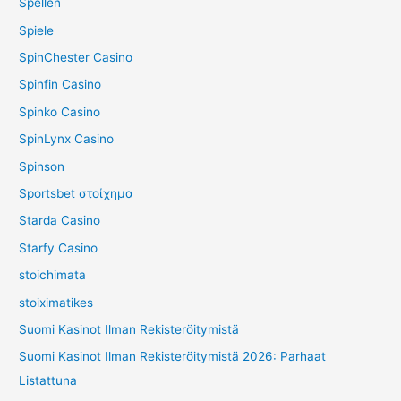
Spellen
Spiele
SpinChester Casino
Spinfin Casino
Spinko Casino
SpinLynx Casino
Spinson
Sportsbet στοίχημα
Starda Casino
Starfy Casino
stoichimata
stoiximatikes
Suomi Kasinot Ilman Rekisteröitymistä
Suomi Kasinot Ilman Rekisteröitymistä 2026: Parhaat
Listattuna