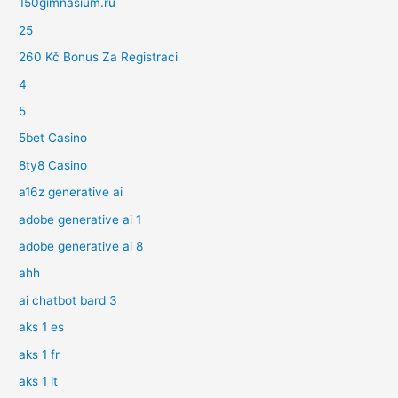
150gimnasium.ru
25
260 Kč Bonus Za Registraci
4
5
5bet Casino
8ty8 Casino
a16z generative ai
adobe generative ai 1
adobe generative ai 8
ahh
ai chatbot bard 3
aks 1 es
aks 1 fr
aks 1 it