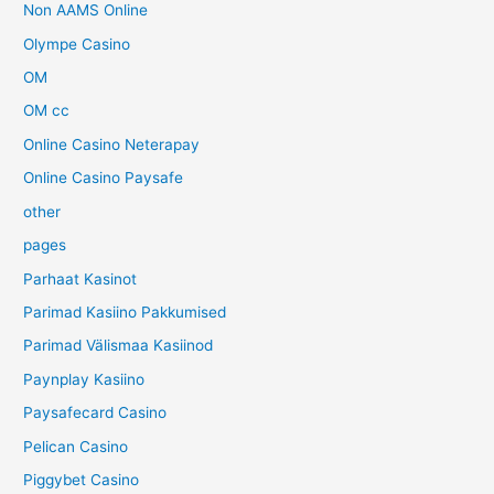
Non AAMS Online
Olympe Casino
OM
OM cc
Online Casino Neterapay
Online Casino Paysafe
other
pages
Parhaat Kasinot
Parimad Kasiino Pakkumised
Parimad Välismaa Kasiinod
Paynplay Kasiino
Paysafecard Casino
Pelican Casino
Piggybet Casino