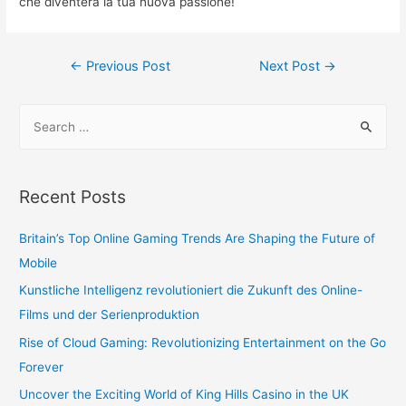
che diventerà la tua nuova passione!
←
Previous Post
Next Post
→
Recent Posts
Britain’s Top Online Gaming Trends Are Shaping the Future of
Mobile
Kunstliche Intelligenz revolutioniert die Zukunft des Online-
Films und der Serienproduktion
Rise of Cloud Gaming: Revolutionizing Entertainment on the Go
Forever
Uncover the Exciting World of King Hills Casino in the UK