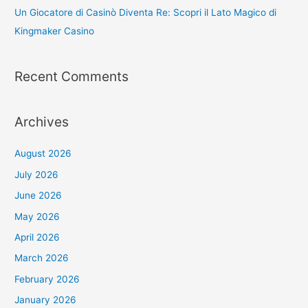
Un Giocatore di Casinò Diventa Re: Scopri il Lato Magico di
Kingmaker Casino
Recent Comments
Archives
August 2026
July 2026
June 2026
May 2026
April 2026
March 2026
February 2026
January 2026