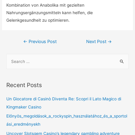
Kombination von Anabolika mit gezielten
Nahrungsergänzungsmitteln kann helfen, die
Gelenkgesundheit zu optimieren.
←
Previous Post
Next Post
→
Recent Posts
Un Giocatore di Casinò Diventa Re: Scopri il Lato Magico di
Kingmaker Casino
Előnyös_megoldások_a_rockyspin_használatához_és_a_sportol
ási_eredményekh
Uncover Slotsgem Casino’s legendary gambling adventure