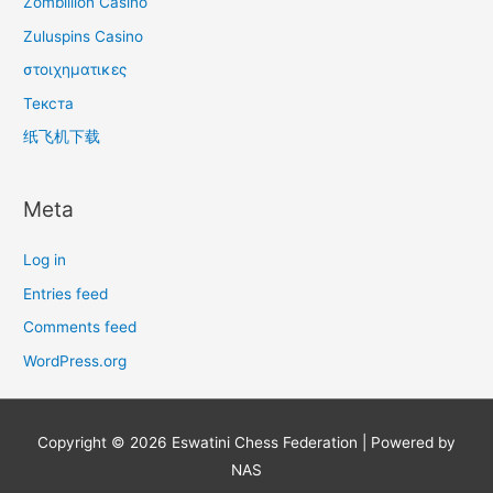
Zombillion Casino
Zuluspins Casino
στοιχηματικες
Текста
纸飞机下载
Meta
Log in
Entries feed
Comments feed
WordPress.org
Copyright © 2026
Eswatini Chess Federation
| Powered by
NAS